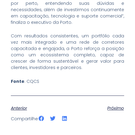
por perto, entendendo suas dúvidas e
necessidades, além de investirmos continuamente
em capacitação, tecnologia e suporte comercial”,
finaliza o executivo da Porto.
Com resultados consistentes, um portfólio cada
vez mais integrado e uma rede de corretores
capacitada e engajada, a Porto reforça a posição
como um ecossistema completo, capaz de
crescer de forma sustentável e gerar valor para
clientes, investidores e parceiros.
Fonte
: CQCS
Anterior
Próximo
S
S
S
Compartilhe
h
h
h
a
a
a
r
r
r
e
e
e
o
o
o
n
n
n
f
t
l