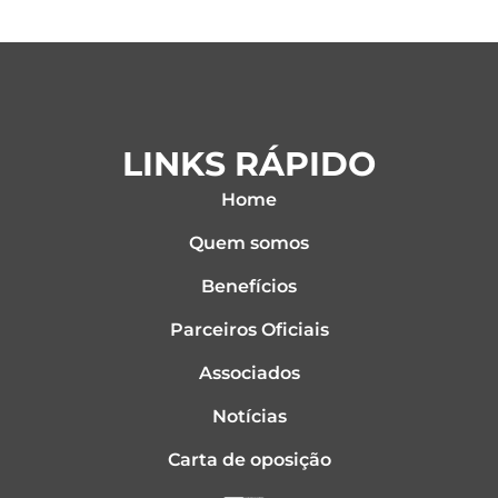
a
w
i
c
i
n
e
t
k
b
t
e
o
e
d
o
r
i
k
n
LINKS RÁPIDO
Home
Quem somos
Benefícios
Parceiros Oficiais
Associados
Notícias
Carta de oposição