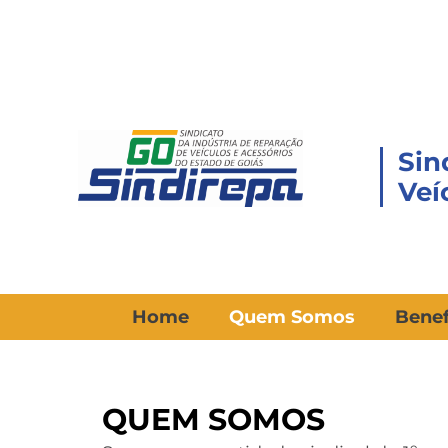
Ir
para
o
conteúdo
Sin
Veí
Home
Quem Somos
Benef
QUEM SOMOS