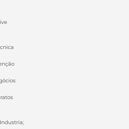
ive
écnica
tenção
gócios
tratos
Industria;