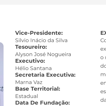
Vice-Presidente:
E
Silvio Inácio da Silva
Co
Tesoureiro:
ex
Alyson José Nogueira
o 
Executivo:
do
Hélio Santana
m
Secretaria Executiva:
Marna Vaz
en
Base Territorial:
es
Estadual
da
Data De Fundação: