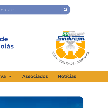
Search
 de
Goiás
iva
Associados
Notícias