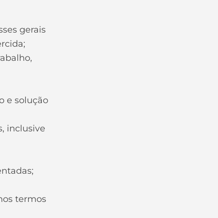
sses gerais
rcida;
rabalho,
o e solução
, inclusive
entadas;
 nos termos