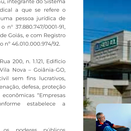
u, integrante do Sistema
dical a que se refere o
é uma pessoa jurídica de
 o n° 37.880.747/0001-91,
 de Goiás, e com Registro
 o nº 46.010.000.974/92.
 200, n. 1.121, Edifício
 Vila Nova – Goiânia-GO,
il sem fins lucrativos,
denação, defesa, proteção
as econômicas “Empresas
onforme estabelece a
 os poderes públicos