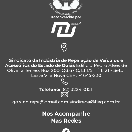
Sindicato da Indústria de Reparação de Veículos e
Acessórios do Estado de Goiás
Edifício Pedro Alves de
Oliveira Térreo, Rua 200, Qd.67 C, Lt 1/5, nº 1.121 - Setor
Leste Vila Nova CEP: 74645-230
Telefone:
(62) 3224-0121
go.sindirepa@gmail.com sindirepa@fieg.com.br
Nos Acompanhe
Nas Redes
Facebook
Instagram
Whatsapp