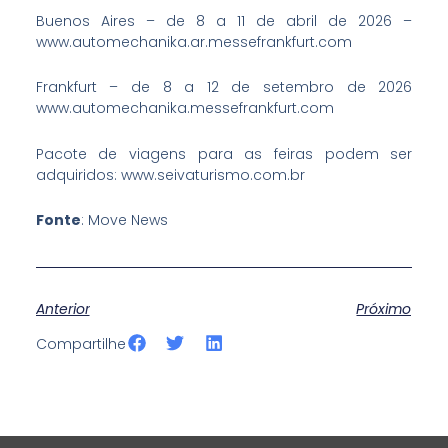
Buenos Aires – de 8 a 11 de abril de 2026 –
www.automechanika.ar.messefrankfurt.com
Frankfurt – de 8 a 12 de setembro de 2026
www.automechanika.messefrankfurt.com
Pacote de viagens para as feiras podem ser
adquiridos: www.seivaturismo.com.br
Fonte
: Move News
Anterior
Próximo
S
S
S
Compartilhe
h
h
h
a
a
a
r
r
r
e
e
e
o
o
o
n
n
n
f
t
l
a
w
i
c
i
n
e
t
k
b
t
e
o
e
d
o
r
i
k
n