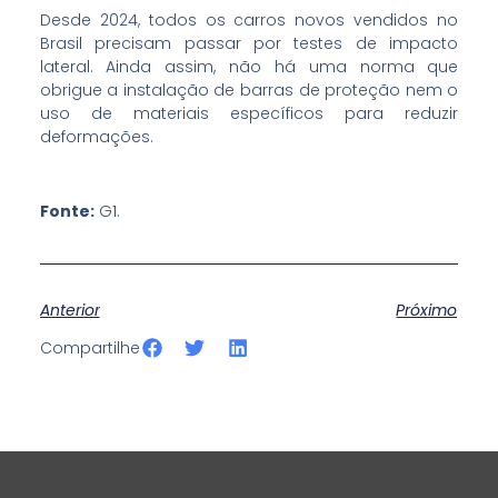
Desde 2024, todos os carros novos vendidos no
Brasil precisam passar por testes de impacto
lateral. Ainda assim, não há uma norma que
obrigue a instalação de barras de proteção nem o
uso de materiais específicos para reduzir
deformações.
Fonte:
G1.
Anterior
Próximo
S
S
S
Compartilhe
h
h
h
a
a
a
r
r
r
e
e
e
o
o
o
n
n
n
f
t
l
a
w
i
c
i
n
e
t
k
b
t
e
o
e
d
o
r
i
k
n