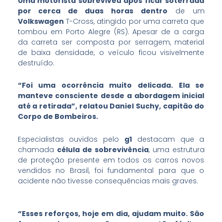
Uma motorista sobreviveu após ficar soterrada
por cerca de duas horas
dentro
de um
Volkswagen
T-Cross, atingido por uma carreta que
tombou em Porto Alegre (RS). Apesar de a carga
da carreta ser composta por serragem, material
de baixa densidade, o veículo ficou visivelmente
destruído.
“Foi uma ocorrência muito delicada. Ela se
manteve consciente desde a abordagem inicial
até a retirada”, relatou Daniel Suchy, capitão do
Corpo de Bombeiros.
Especialistas ouvidos pelo
g1
destacam que a
chamada
célula de sobrevivência
, uma estrutura
de proteção presente em todos os carros novos
vendidos no Brasil, foi fundamental para que o
acidente não tivesse consequências mais graves.
“Esses reforços, hoje em dia, ajudam muito. São