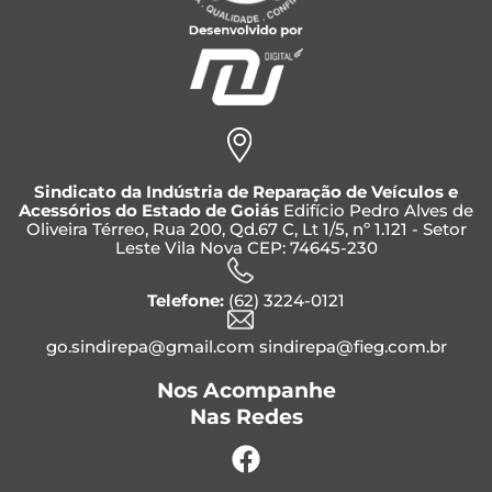
Sindicato da Indústria de Reparação de Veículos e
Acessórios do Estado de Goiás
Edifício Pedro Alves de
Oliveira Térreo, Rua 200, Qd.67 C, Lt 1/5, nº 1.121 - Setor
Leste Vila Nova CEP: 74645-230
Telefone:
(62) 3224-0121
go.sindirepa@gmail.com sindirepa@fieg.com.br
Nos Acompanhe
Nas Redes
Facebook
Instagram
Whatsapp