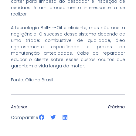
cárter para limpeza do pescador e inspeção de
resíduos é um procedimento interessante a se
realizar.
A tecnologia Belt-in-Oil é eficiente, mas não aceita
negligência. O sucesso desse sistema depende de
uma tríade: combustível de qualidade, óleo
rigorosamente especificado e prazos de
manutenção antecipados. Cabe ao reparador
educar o cliente sobre esses custos ocultos que
garantem a vida longa do motor.
Fonte: Oficina Brasil
Anterior
Próximo
S
S
S
Compartilhe
h
h
h
a
a
a
r
r
r
e
e
e
o
o
o
n
n
n
f
t
l
a
w
i