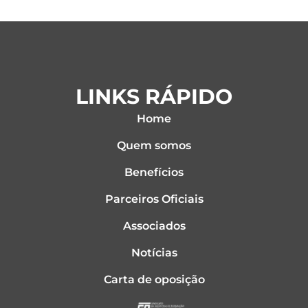
c
i
n
e
t
k
b
t
e
o
e
d
o
r
i
k
n
LINKS RÁPIDO
Home
Quem somos
Benefícios
Parceiros Oficiais
Associados
Notícias
Carta de oposição