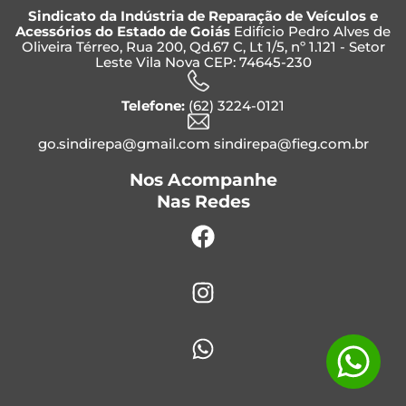
Sindicato da Indústria de Reparação de Veículos e
Acessórios do Estado de Goiás
Edifício Pedro Alves de
Oliveira Térreo, Rua 200, Qd.67 C, Lt 1/5, nº 1.121 - Setor
Leste Vila Nova CEP: 74645-230
Telefone:
(62) 3224-0121
go.sindirepa@gmail.com sindirepa@fieg.com.br
Nos Acompanhe
Nas Redes
Facebook
Instagram
Whatsapp