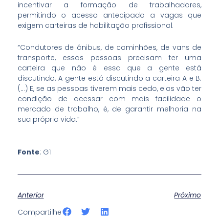
incentivar a formação de trabalhadores,
permitindo o acesso antecipado a vagas que
exigem carteiras de habilitação profissional.
“Condutores de ônibus, de caminhões, de vans de
transporte, essas pessoas precisam ter uma
carteira que não é essa que a gente está
discutindo. A gente está discutindo a carteira A e B.
(…) E, se as pessoas tiverem mais cedo, elas vão ter
condição de acessar com mais facilidade o
mercado de trabalho, é, de garantir melhoria na
sua própria vida.”
Fonte
: G1
Anterior
Próximo
S
S
S
Compartilhe
h
h
h
a
a
a