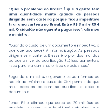
“Qual o problema do Brasil? É que a gente tem
uma quantidade muito grande de pessoas
dirigindo sem carteira porque ficou impeditivo
tirar uma carteira no Brasil. Entre R$ 3 mil e R$ 4
mil. O cidadão não aguenta pagar isso”, afirmou
o ministro.
“Quando o custo de um documento é impeditivo, o
que que acontece? A informalização. As pessoas
dirigem sem carteira. E esse é o pior dos mundos
porque o nível da qualificação. (…) Isso aumenta o
risco para ela, aumenta o risco de acidentes.”
Segundo o ministro, o governo estuda formas de
reduzir ao máximo o custo da CNH, permitindo que
mais pessoas possam se qualificar e obter o
documento.
Renan Filho afirmou que cerca de 20 milhões de
brasileiros dirigem sem habilitação atualmente, e