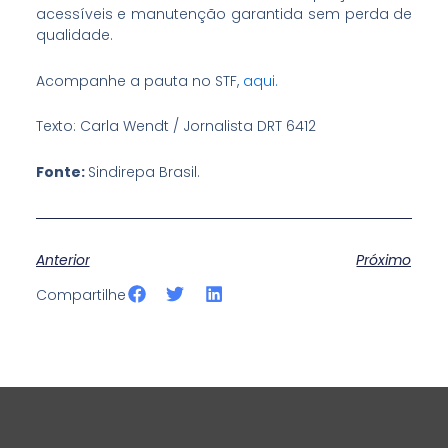
acessíveis e manutenção garantida sem perda de
qualidade.
Acompanhe a pauta no STF,
aqui.
Texto: Carla Wendt / Jornalista DRT 6412
Fonte:
Sindirepa Brasil.
Anterior
Próximo
S
S
S
Compartilhe
h
h
h
a
a
a
r
r
r
e
e
e
o
o
o
n
n
n
f
t
l
a
w
i
c
i
n
e
t
k
b
t
e
o
e
d
o
r
i
k
n