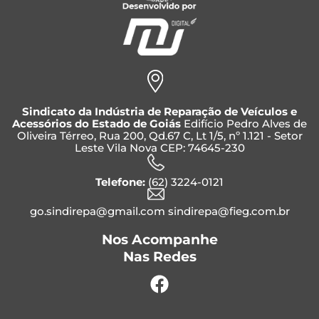
Sindicato da Indústria de Reparação de Veículos e
Acessórios do Estado de Goiás
Edifício Pedro Alves de
Oliveira Térreo, Rua 200, Qd.67 C, Lt 1/5, nº 1.121 - Setor
Leste Vila Nova CEP: 74645-230
Telefone:
(62) 3224-0121
go.sindirepa@gmail.com sindirepa@fieg.com.br
Nos Acompanhe
Nas Redes
Facebook
Instagram
Whatsapp