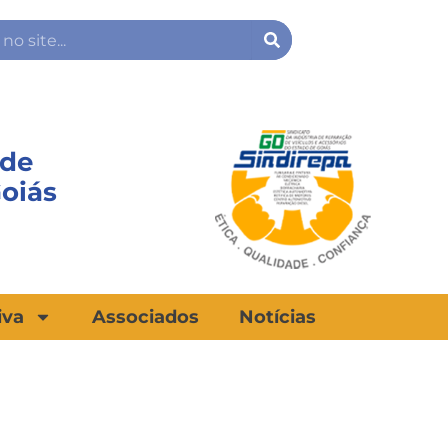
Search
 de
Goiás
iva
Associados
Notícias