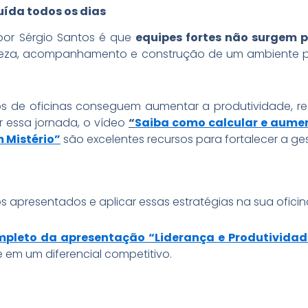
uída todos os dias
por Sérgio Santos é que
equipes fortes não surgem 
eza, acompanhamento e construção de um ambiente p
nos de oficinas conseguem aumentar a produtividade, red
r essa jornada, o vídeo
“
Saiba como calcular e aume
 Mistério”
são excelentes recursos para fortalecer a g
s apresentados e aplicar essas estratégias na sua ofici
mpleto da apresentação “Liderança e Produtividad
 em um diferencial competitivo.