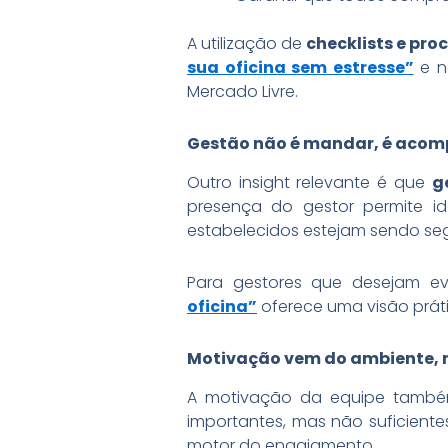
A utilização de
checklists e pr
sua oficina sem estresse”
e n
Mercado Livre.
Gestão não é mandar, é aco
Outro insight relevante é que
g
presença do gestor permite id
estabelecidos estejam sendo se
Para gestores que desejam ev
oficina”
oferece uma visão práti
Motivação vem do ambiente, 
A motivação da equipe também 
importantes, mas não suficient
motor do engajamento.