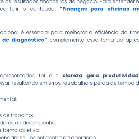
e os resultados financeiros do negócio. Para entender 
 conferir o conteúdo:
“Finanças para oficinas m
acional é essencial para melhorar a eficiência do tim
o de diagnóstico”
complementa esse tema ao apresen
 apresentados foi que
clareza gera produtividad
ar, resultando em erros, retrabalho e perda de tempo de
mental:
s de trabalho;
cadores de desempenho;
 forma objetiva;
eendam seu papel dentro da operação.