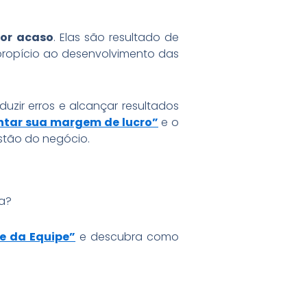
por acaso
. Elas são resultado de
ropício ao desenvolvimento das
uzir erros e alcançar resultados
ntar sua margem de lucro”
e o
estão do negócio.
na?
e da Equipe”
e descubra como