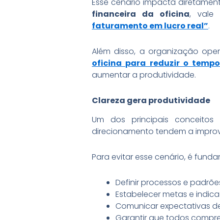
Esse cenário impacta diretament
financeira da oficina
, vale
faturamento em lucro real”
.
Além disso, a organização oper
oficina para reduzir o temp
aumentar a produtividade.
Clareza gera produtividade
Um dos principais conceitos
direcionamento tendem a improvis
Para evitar esse cenário, é funda
Definir processos e padrõe
Estabelecer metas e indi
Comunicar expectativas de
Garantir que todos compr