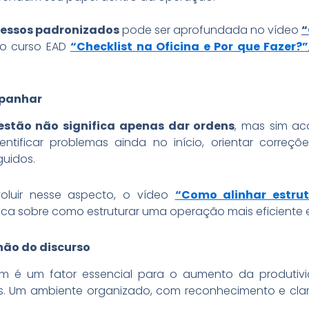
ocessos padronizados
pode ser aprofundada no vídeo
“
o curso EAD
“Checklist na Oficina e Por que Fazer?”
mpanhar
estão não significa apenas dar ordens
, mas sim ac
entificar problemas ainda no início, orientar correç
guidos.
oluir nesse aspecto, o vídeo
“Como alinhar estrut
ca sobre como estruturar uma operação mais eficiente e
não do discurso
é um fator essencial para o aumento da produtivid
es. Um ambiente organizado, com reconhecimento e clare