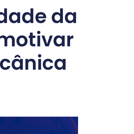
idade da
 motivar
ecânica