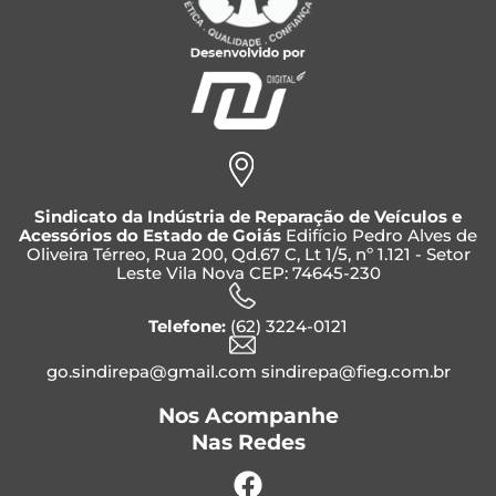
Sindicato da Indústria de Reparação de Veículos e
Acessórios do Estado de Goiás
Edifício Pedro Alves de
Oliveira Térreo, Rua 200, Qd.67 C, Lt 1/5, nº 1.121 - Setor
Leste Vila Nova CEP: 74645-230
Telefone:
(62) 3224-0121
go.sindirepa@gmail.com sindirepa@fieg.com.br
Nos Acompanhe
Nas Redes
Facebook
Instagram
Whatsapp