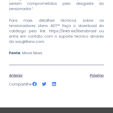
seriam comprometidos pelo desgaste do
tensionador.”
Para mais detalhes técnicos sobre os
tensionadores Litens ADT™ faça o download do
catálogo pelo link: https://linktr.ee/litensbrasil ou
entre em contato com o suporte técnico através
do sac@litens.com.
Fonte
: Move News
Anterior
Próximo
S
S
S
Compartilhe
h
h
h
a
a
a
r
r
r
e
e
e
o
o
o
n
n
n
f
t
l
a
w
i
c
i
n
e
t
k
b
t
e
o
e
d
o
r
i
k
n