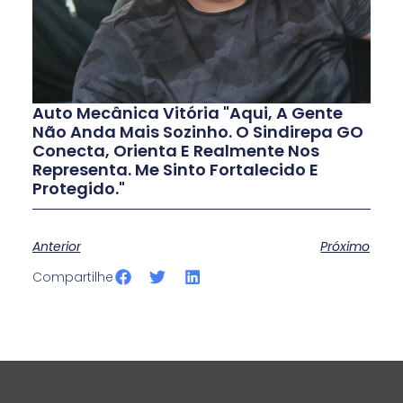
Auto Mecânica Vitória "Aqui, A Gente
Não Anda Mais Sozinho. O Sindirepa GO
Conecta, Orienta E Realmente Nos
Representa. Me Sinto Fortalecido E
Protegido."
Anterior
Próximo
S
S
S
Compartilhe
h
h
h
a
a
a
r
r
r
e
e
e
o
o
o
n
n
n
f
t
l
a
w
i
c
i
n
e
t
k
b
t
e
o
e
d
o
r
i
k
n