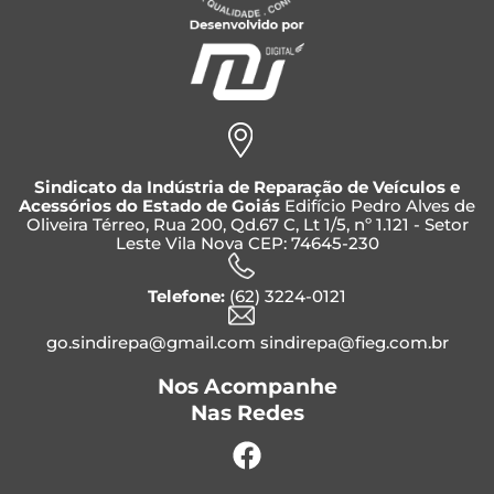
Sindicato da Indústria de Reparação de Veículos e
Acessórios do Estado de Goiás
Edifício Pedro Alves de
Oliveira Térreo, Rua 200, Qd.67 C, Lt 1/5, nº 1.121 - Setor
Leste Vila Nova CEP: 74645-230
Telefone:
(62) 3224-0121
go.sindirepa@gmail.com sindirepa@fieg.com.br
Nos Acompanhe
Nas Redes
Facebook
Instagram
Whatsapp