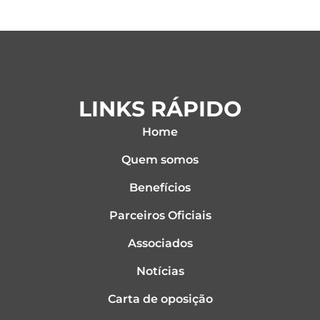
a
w
i
c
i
n
e
t
k
b
t
e
o
e
d
o
r
i
k
n
LINKS RÁPIDO
Home
Quem somos
Benefícios
Parceiros Oficiais
Associados
Notícias
Carta de oposição