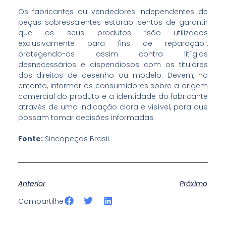
Os fabricantes ou vendedores independentes de
peças sobressalentes estarão isentos de garantir
que os seus produtos “são utilizados
exclusivamente para fins de reparação”,
protegendo-os assim contra litígios
desnecessários e dispendiosos com os titulares
dos direitos de desenho ou modelo. Devem, no
entanto, informar os consumidores sobre a origem
comercial do produto e a identidade do fabricante
através de uma indicação clara e visível, para que
possam tomar decisões informadas.
Fonte:
Sincopeças Brasil.
Anterior
Próximo
S
S
S
Compartilhe
h
h
h
a
a
a
r
r
r
e
e
e
o
o
o
n
n
n
f
t
l