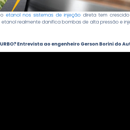
 do
etanol nos sistemas de injeção
direta tem crescido 
, o etanol realmente danifica bombas de alta pressão e in
BO? Entrevista ao engenheiro Gerson Borini do Aut