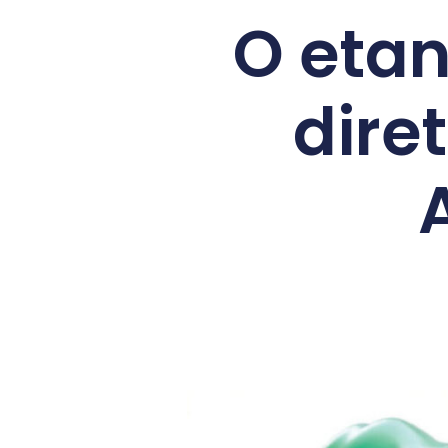
O etan
dire