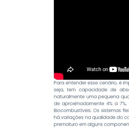
Para entender esse cenário, é im
seja, tem capacidade de absor
naturalmente uma pequena quan
de aproximadamente 4% a 7%, de
Biocombustíveis. Os sistemas f
há variações na qualidade do c
prematuro em alguns componen