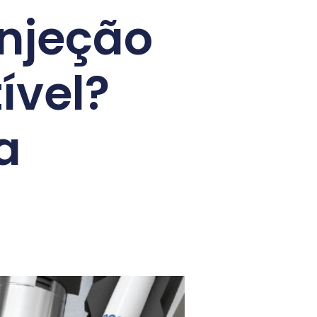
injeção
ível?
a