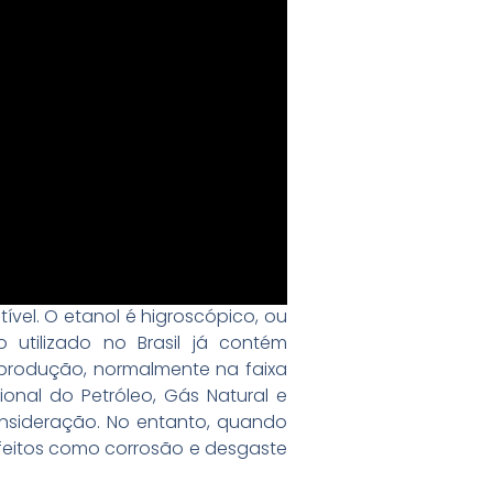
ível. O etanol é higroscópico, ou
 utilizado no Brasil já contém
produção, normalmente na faixa
onal do Petróleo, Gás Natural e
onsideração. No entanto, quando
feitos como corrosão e desgaste