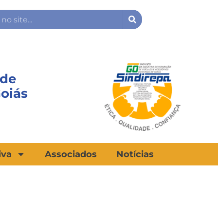
Search
 de
Goiás
iva
Associados
Notícias