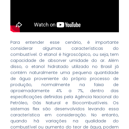
Para entender esse cenário, é importante
considerar algumas características do
combustível. O etanol é higroscópico, ou seja, tem
capacidade de absorver umidade do ar. Além
disso, o etanol hidratado utilizado no Brasil já
contém naturalmente uma pequena quantidade
de água proveniente do próprio processo de
produção, normalmente na faixa de
aproximadamente 4% a 7%, dentro das
especificações definidas pela Agência Nacional do
Petróleo, Gás Natural e Biocombustíveis. Os
sistemas flex são desenvolvidos levando essa
característica em consideração. No entanto,
quando há variações na qualidade do
combustível ou aumento do teor de água, podem