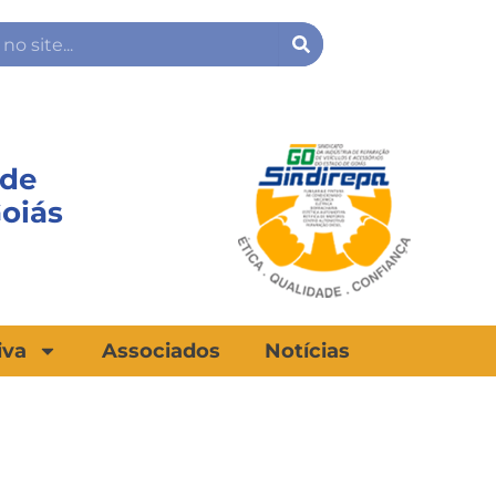
Search
 de
Goiás
iva
Associados
Notícias