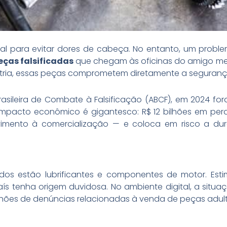
ial para evitar dores de cabeça. No entanto, um probl
ças falsificadas
que chegam às oficinas do amigo mec
ndústria, essas peças comprometem diretamente a seguran
sileira de Combate à Falsificação (ABCF), em 2024 fo
impacto econômico é gigantesco: R$ 12 bilhões em perd
imento à comercialização — e coloca em risco a du
icados estão lubrificantes e componentes de motor. E
ís tenha origem duvidosa. No ambiente digital, a situa
hões de denúncias relacionadas à venda de peças adul