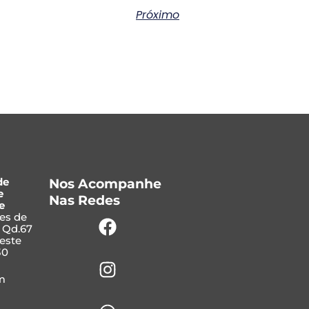
Próximo
de
Nos Acompanhe
e
Nas Redes
e
Facebook
Instagram
Whatsapp
ves de
, Qd.67
Leste
30
m