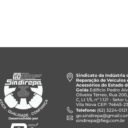
Sindicato da Indústria 
Reparação de Veículos 
Acessórios do Estado d
Goiás
Edifício Pedro Al
Oliveira Térreo, Rua 200
C, Lt 1/5, nº 1.121 - Setor 
Vila Nova CEP: 74645-2
Telefone:
(62) 3224-0121
go.sindirepa@gmail.co
sindirepa@fieg.com.br