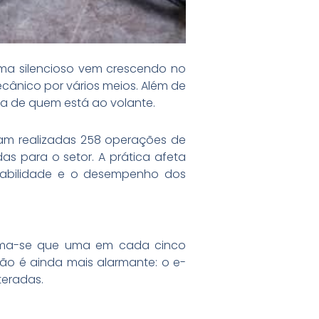
ema silencioso vem crescendo no
ânico por vários meios. Além de
ça de quem está ao volante.
ram realizadas 258 operações de
as para o setor. A prática afeta
rabilidade e o desempenho dos
stima-se que uma em cada cinco
ção é ainda mais alarmante: o e-
teradas.