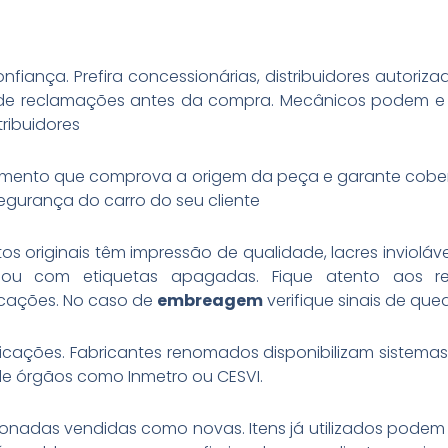
fiança. Prefira concessionárias, distribuidores autori
co de reclamações antes da compra. Mecânicos podem e
ribuidores
 documento que comprova a origem da peça e garante cobe
gurança do carro do seu cliente
os originais têm impressão de qualidade, lacres invioláve
ou com etiquetas apagadas. Fique atento aos re
ficações. No caso de
embreagem
verifique sinais de que
ificações. Fabricantes renomados disponibilizam sistema
s de órgãos como Inmetro ou CESVI.
nadas vendidas como novas. Itens já utilizados podem t