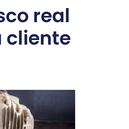
sco real
 cliente