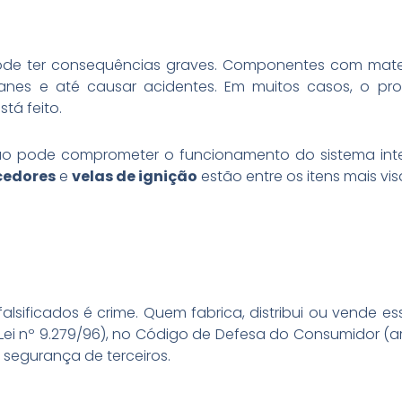
 pode ter consequências graves. Componentes com mate
panes e até causar acidentes. Em muitos casos, o 
tá feito.
o pode comprometer o funcionamento do sistema inteir
cedores
e
velas de ignição
estão entre os itens mais vis
alsificados é crime. Quem fabrica, distribui ou vende
(Lei nº 9.279/96), no Código de Defesa do Consumidor (ar
a segurança de terceiros.