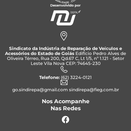
Sindicato da Indústria de Reparação de Veículos e
Acessórios do Estado de Goiás
Edifício Pedro Alves de
Oliveira Térreo, Rua 200, Qd.67 C, Lt 1/5, nº 1.121 - Setor
Leste Vila Nova CEP: 74645-230
Telefone:
(62) 3224-0121
go.sindirepa@gmail.com sindirepa@fieg.com.br
Nos Acompanhe
Nas Redes
Facebook
Instagram
Whatsapp