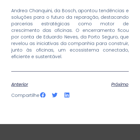
Andrea Chanquini, da Bosch, apontou tendências e
soluções para o futuro da reparação, destacando
parcerias estratégicas como motor de
crescimento das oficinas. O encerramento ficou
por conta de Eduardo Neves, da Porto Seguro, que
revelou as iniciativas da companhia para construir,
junto às oficinas, um ecossistema conectado,
eficiente e sustentável.
Anterior
Próximo
S
S
S
Compartilhe
h
h
h
a
a
a
r
r
r
e
e
e
o
o
o
n
n
n
f
t
l
a
w
i
c
i
n
e
t
k
b
t
e
o
e
d
o
r
i
k
n