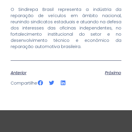
O Sindirepa Brasil representa a indústria da
reparação de veículos em âmbito nacional,
reunindo sindicatos estaduais e atuando na defesa
dos interesses das oficinas independentes, no
fortalecimento institucional do setor e no
desenvolvimento técnico e econômico da
reparação automotiva brasileira.
Anterior
Próximo
S
S
S
Compartilhe
h
h
h
a
a
a
r
r
r
e
e
e
o
o
o
n
n
n
f
t
l
a
w
i
c
i
n
e
t
k
b
t
e
o
e
d
o
r
i
k
n