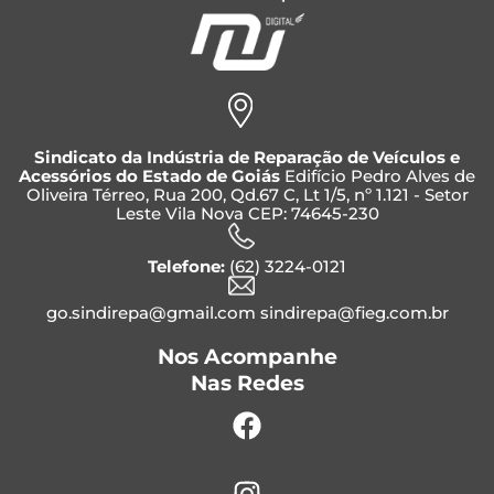
Sindicato da Indústria de Reparação de Veículos e
Acessórios do Estado de Goiás
Edifício Pedro Alves de
Oliveira Térreo, Rua 200, Qd.67 C, Lt 1/5, nº 1.121 - Setor
Leste Vila Nova CEP: 74645-230
Telefone:
(62) 3224-0121
go.sindirepa@gmail.com sindirepa@fieg.com.br
Nos Acompanhe
Nas Redes
Facebook
Instagram
Whatsapp