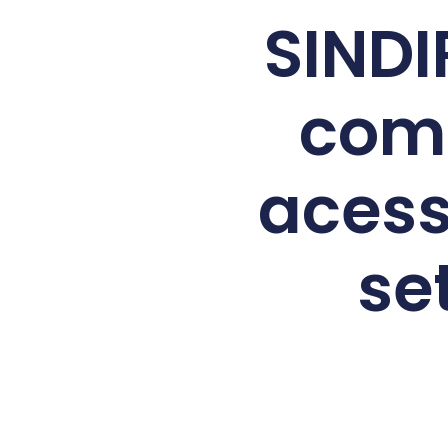
SINDI
com 
acess
se