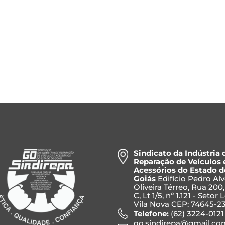
Sindicato da Indústria 
Reparação de Veículos 
Acessórios do Estado d
Goiás
Edifício Pedro Al
Oliveira Térreo, Rua 200
C, Lt 1/5, nº 1.121 - Setor 
Vila Nova CEP: 74645-2
Telefone:
(62) 3224-0121
go.sindirepa@gmail.co