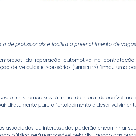
ento de profissionais e facilita o preenchimento de va
mpresas da reparação automotiva na contratação de
ação de Veículos e Acessórios (SINDIREPA) firmou uma pa
o acesso das empresas à mão de obra disponível no 
buir diretamente para o fortalecimento e desenvolviment
sas associadas ou interessadas poderão encaminhar suas
órgão público será responsável pela divulgação das opo