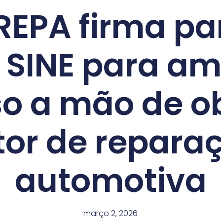
REPA firma pa
SINE para am
o a mão de o
tor de repara
automotiva
março 2, 2026