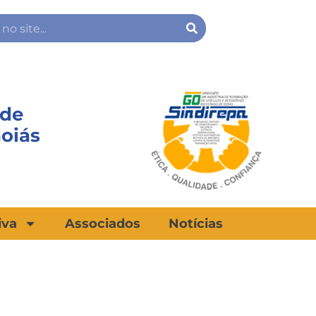
Search
 de
Goiás
iva
Associados
Notícias