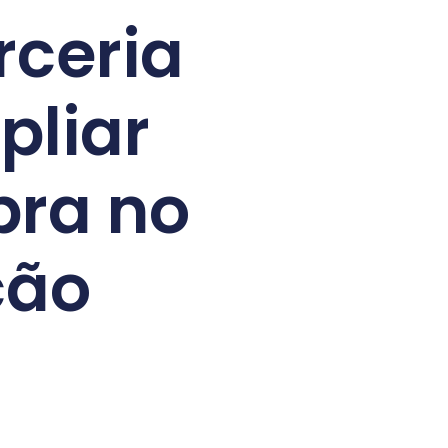
rceria
pliar
bra no
ção