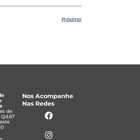
Próximo
de
Nos Acompanhe
e
Nas Redes
e
Facebook
Instagram
Whatsapp
ves de
, Qd.67
Leste
30
m