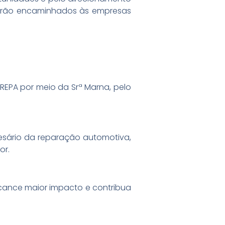
s serão encaminhados às empresas
EPA por meio da Srª Marna, pelo
esário da reparação automotiva,
or.
lcance maior impacto e contribua