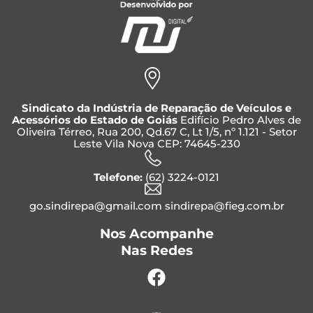
Sindicato da Indústria de Reparação de Veículos e
Acessórios do Estado de Goiás
Edifício Pedro Alves de
Oliveira Térreo, Rua 200, Qd.67 C, Lt 1/5, nº 1.121 - Setor
Leste Vila Nova CEP: 74645-230
Telefone:
(62) 3224-0121
go.sindirepa@gmail.com sindirepa@fieg.com.br
Nos Acompanhe
Nas Redes
Facebook
Instagram
Whatsapp