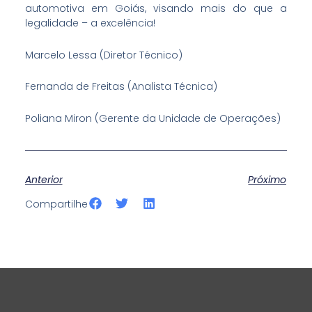
automotiva em Goiás, visando mais do que a
legalidade – a excelência!
Marcelo Lessa (Diretor Técnico)
Fernanda de Freitas (Analista Técnica)
Poliana Miron (Gerente da Unidade de Operações)
Anterior
Próximo
S
S
S
Compartilhe
h
h
h
a
a
a
r
r
r
e
e
e
o
o
o
n
n
n
f
t
l
a
w
i
c
i
n
e
t
k
b
t
e
o
e
d
o
r
i
k
n