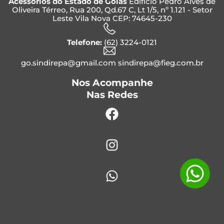
Acessórios do Estado de Goiás
Edifício Pedro Alves de
Oliveira Térreo, Rua 200, Qd.67 C, Lt 1/5, nº 1.121 - Setor
Leste Vila Nova CEP: 74645-230
Telefone:
(62) 3224-0121
go.sindirepa@gmail.com sindirepa@fieg.com.br
Nos Acompanhe
Nas Redes
Facebook
Instagram
Whatsapp