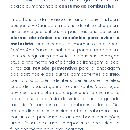
para, assim como excesso de carga que também
acaba aumentando o
consumo de combustível
.
Importância da revisão e sinais que indicam
desgaste – Quando o material de atrito chega em
uma condição crítica, há pastilhas que possuem
alarme eletrônico ou mecânico para avisar o
motorista
que chegou o momento da troca.
Porém, Ana Paola ressalta que por se tratar de um
item de segurança do veículo e que sua condição
atua diretamente na eficiência de frenagem, o ideal
é realizar
revisão preventiva
para a checagem
das pastilhas e dos outros componentes do freio,
como disco, além de itens periférico, entre eles,
cubo de roda, pinça e pino deslizante. A avaliação
deve ser completa não esquecendo de verificar a
parte traseira do freio do veículo que na grande
maioria é composta por tambores e lonas. “As
partes dianteira e traseira do freio trabalham em
conjunto e precisam estar em boas condições,
uma falha em um componente prejudica o
funcionamento do outro”, destaca.