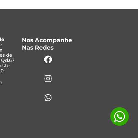
de
Nos Acompanhe
e
Nas Redes
e
Facebook
Instagram
Whatsapp
ves de
, Qd.67
Leste
30
m