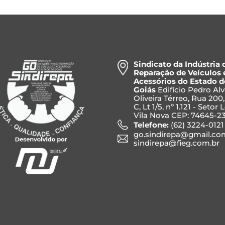
Sindicato da Indústria 
Reparação de Veículos 
Acessórios do Estado d
Goiás
Edifício Pedro Al
Oliveira Térreo, Rua 200
C, Lt 1/5, nº 1.121 - Setor 
Vila Nova CEP: 74645-2
Telefone:
(62) 3224-0121
go.sindirepa@gmail.co
sindirepa@fieg.com.br