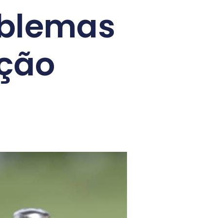
oblemas
ição