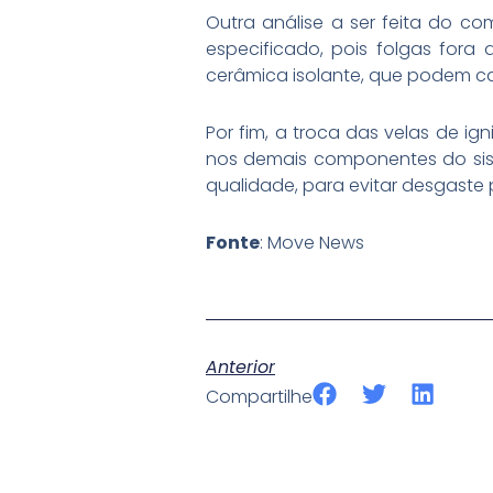
Outra análise a ser feita do c
especificado, pois folgas for
cerâmica isolante, que podem cau
Por fim, a troca das velas de i
nos demais componentes do sist
qualidade, para evitar desgaste 
Fonte
: Move News
Anterior
S
S
S
Compartilhe
h
h
h
a
a
a
r
r
r
e
e
e
o
o
o
n
n
n
f
t
l
a
w
i
c
i
n
e
t
k
b
t
e
o
e
d