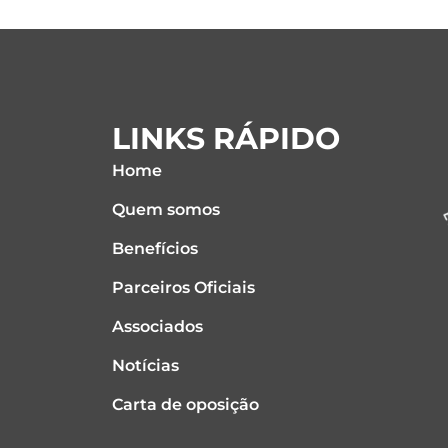
o
r
i
k
n
LINKS RÁPIDO
Home
Quem somos
Benefícios
Parceiros Oficiais
Associados
Notícias
Carta de oposição