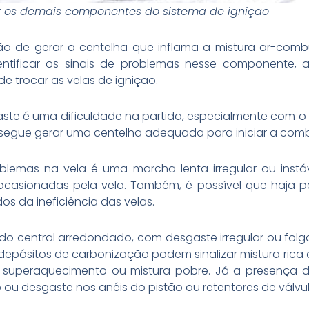
r os demais componentes do sistema de ignição
ão de gerar a centelha que inflama a mistura ar-combu
entificar os sinais de problemas nesse componente, 
de trocar as velas de ignição.
aste é uma dificuldade na partida, especialmente com o 
segue gerar uma centelha adequada para iniciar a com
blemas na vela é uma marcha lenta irregular ou inst
s ocasionadas pela vela. Também, é possível que haja
s da ineficiência das velas.
odo central arredondado, com desgaste irregular ou fol
e depósitos de carbonização podem sinalizar mistura ric
 superaquecimento ou mistura pobre. Já a presença d
 ou desgaste nos anéis do pistão ou retentores de válvul