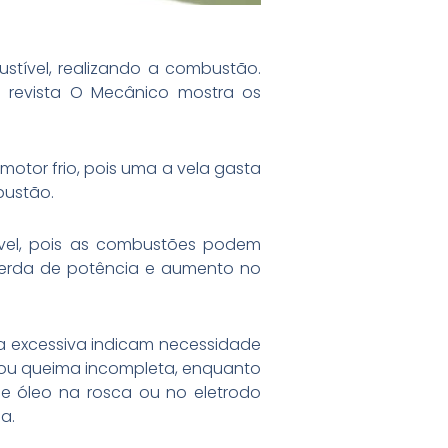
stível, realizando a combustão.
a revista O Mecânico mostra os
motor frio, pois uma a vela gasta
bustão.
ável, pois as combustões podem
 perda de potência e aumento no
ga excessiva indicam necessidade
a ou queima incompleta, enquanto
e óleo na rosca ou no eletrodo
a.