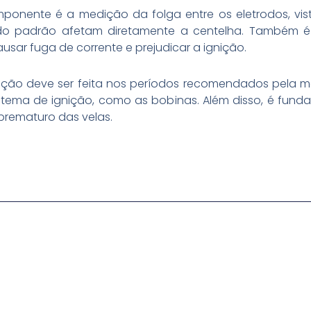
omponente é a medição da folga entre os eletrodos, vis
a do padrão afetam diretamente a centelha. Também é 
sar fuga de corrente e prejudicar a ignição.
gnição deve ser feita nos períodos recomendados pela 
ema de ignição, como as bobinas. Além disso, é fund
prematuro das velas.