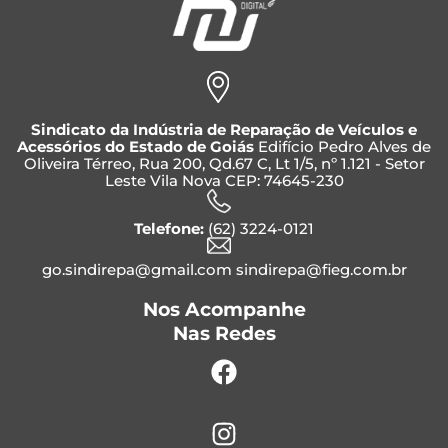
Sindicato da Indústria de Reparação de Veículos e
Acessórios do Estado de Goiás
Edifício Pedro Alves de
Oliveira Térreo, Rua 200, Qd.67 C, Lt 1/5, nº 1.121 - Setor
Leste Vila Nova CEP: 74645-230
Telefone:
(62) 3224-0121
go.sindirepa@gmail.com sindirepa@fieg.com.br
Nos Acompanhe
Nas Redes
Facebook
Instagram
Whatsapp