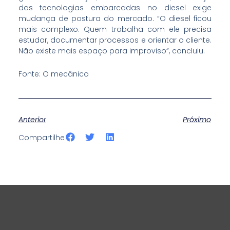
das tecnologias embarcadas no diesel exige
mudança de postura do mercado. “O diesel ficou
mais complexo. Quem trabalha com ele precisa
estudar, documentar processos e orientar o cliente.
Não existe mais espaço para improviso”, concluiu.
Fonte: O mecânico
Anterior
Próximo
S
S
S
Compartilhe
h
h
h
a
a
a
r
r
r
e
e
e
o
o
o
n
n
n
f
t
l
a
w
i
c
i
n
e
t
k
b
t
e
o
e
d
o
r
i
k
n