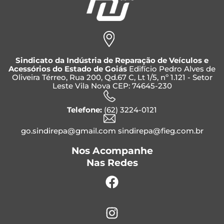
Sindicato da Indústria de Reparação de Veículos e
Acessórios do Estado de Goiás
Edifício Pedro Alves de
Oliveira Térreo, Rua 200, Qd.67 C, Lt 1/5, nº 1.121 - Setor
Leste Vila Nova CEP: 74645-230
Telefone:
(62) 3224-0121
go.sindirepa@gmail.com sindirepa@fieg.com.br
Nos Acompanhe
Nas Redes
Facebook
Instagram
Whatsapp