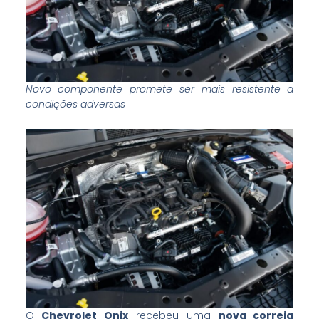
Novo componente promete ser mais resistente a
condições adversas
O
Chevrolet Onix
recebeu uma
nova correia