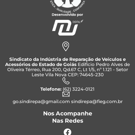
Sindicato da Indústria de Reparação de Veículos e
Acessórios do Estado de Goiás
Edifício Pedro Alves de
Oliveira Térreo, Rua 200, Qd.67 C, Lt 1/5, nº 1.121 - Setor
Leste Vila Nova CEP: 74645-230
Telefone:
(62) 3224-0121
go.sindirepa@gmail.com sindirepa@fieg.com.br
Nos Acompanhe
Nas Redes
Facebook
Instagram
Whatsapp