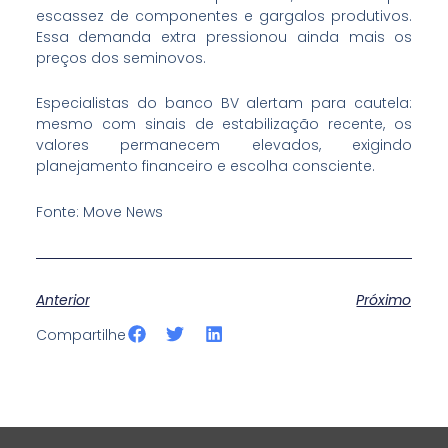
escassez de componentes e gargalos produtivos.
Essa demanda extra pressionou ainda mais os
preços dos seminovos.
Especialistas do banco BV alertam para cautela:
mesmo com sinais de estabilização recente, os
valores permanecem elevados, exigindo
planejamento financeiro e escolha consciente.
Fonte: Move News
Anterior
Próximo
S
S
S
Compartilhe
h
h
h
a
a
a
r
r
r
e
e
e
o
o
o
n
n
n
f
t
l
a
w
i
c
i
n
e
t
k
b
t
e
o
e
d
o
r
i
k
n