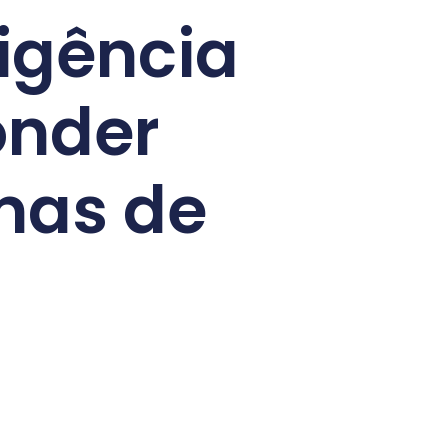
ligência
onder
mas de