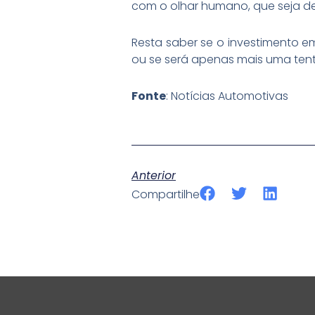
com o olhar humano, que seja 
Resta saber se o investimento em
ou se será apenas mais uma tent
Fonte
: Notícias Automotivas
Anterior
S
S
S
Compartilhe
h
h
h
a
a
a
r
r
r
e
e
e
o
o
o
n
n
n
f
t
l
a
w
i
c
i
n
e
t
k
b
t
e
o
e
d
o
r
i
k
n