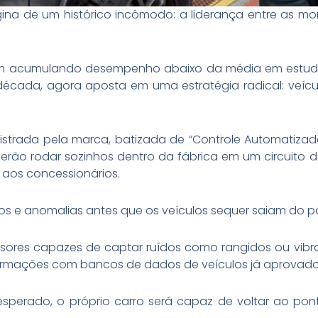
gina de um histórico incômodo: a liderança entre as m
em acumulando desempenho abaixo da média em estud
écada, agora aposta em uma estratégia radical: veíc
strada pela marca, batizada de “Controle Automatiza
derão rodar sozinhos dentro da fábrica em um circuito 
 aos concessionários.
ulhos e anomalias antes que os veículos sequer saiam do pá
nsores capazes de captar ruídos como rangidos ou vib
ormações com bancos de dados de veículos já aprovado
esperado, o próprio carro será capaz de voltar ao po