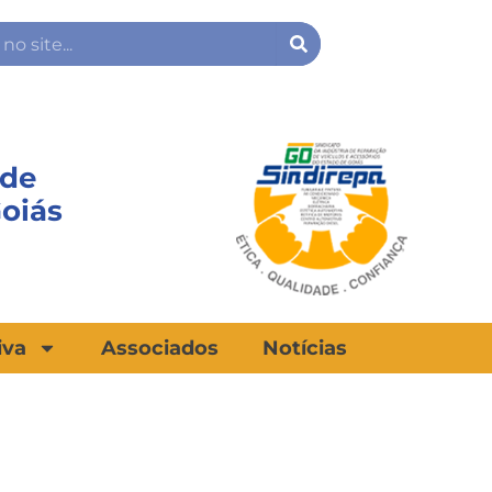
Search
 de
Goiás
iva
Associados
Notícias