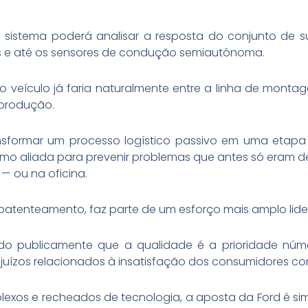
o sistema poderá analisar a resposta do conjunto de
róis e até os sensores de condução semiautônoma.
o veículo já faria naturalmente entre a linha de montag
 produção.
ansformar um processo logístico passivo em uma etapa 
 como aliada para prevenir problemas que antes só eram d
— ou na oficina.
e patenteamento, faz parte de um esforço mais amplo lide
ndo publicamente que a qualidade é a prioridade n
prejuízos relacionados à insatisfação dos consumidores co
os e recheados de tecnologia, a aposta da Ford é simple