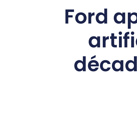
Ford ap
artif
décad