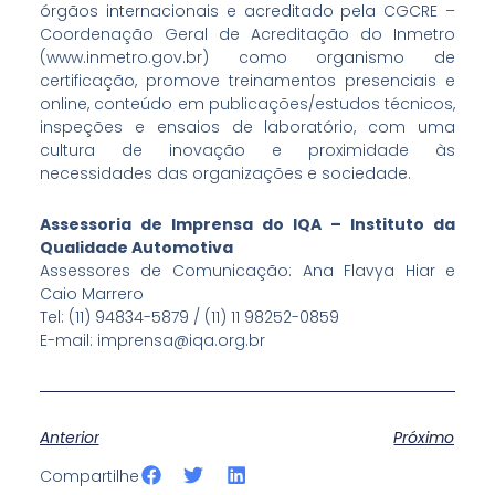
órgãos internacionais e acreditado pela CGCRE –
Coordenação Geral de Acreditação do Inmetro
(www.inmetro.gov.br) como organismo de
certificação, promove treinamentos presenciais e
online, conteúdo em publicações/estudos técnicos,
inspeções e ensaios de laboratório, com uma
cultura de inovação e proximidade às
necessidades das organizações e sociedade.
Assessoria de Imprensa do IQA – Instituto da
Qualidade Automotiva
Assessores de Comunicação: Ana Flavya Hiar e
Caio Marrero
Tel: (11) 94834-5879 / (11) 11 98252-0859
E-mail: imprensa@iqa.org.br
Anterior
Próximo
S
S
S
Compartilhe
h
h
h
a
a
a
r
r
r